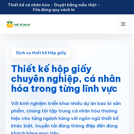
Thiết kế cá nhân hóa - Duyệt bằng mẫu thật -
File đúng quy cách In
Dịch vụ
Thiết kế hộp giấy
Dịch vụ thiết kế Hộp giấy
Thiết kế tem nhãn
Thiết kế hộp giấy
Thiết kế túi giấy
chuyên nghiệp,
cá nhân
hóa trong từng lĩnh vực
Kiến thức
Với kinh nghiệm triển khai nhiều dự án bao bì sản
phẩm, chúng tôi tập trung cá nhân hóa thương
hiệu cho từng ngành hàng với ngôn ngữ thiết kế
khác biệt, truyền tải đúng thông điệp đến đúng
khách hàng mục tiêu.